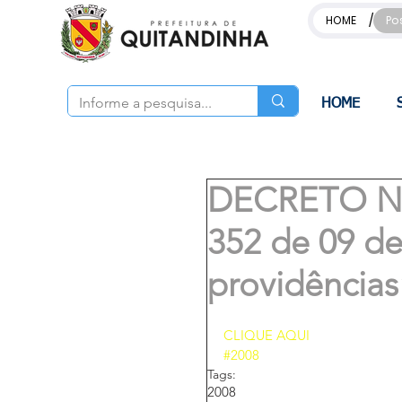
/
HOME
Po
HOME
DECRETO Nº 
352 de 09 de
providências
CLIQUE AQUI 
#2008
Tags:
2008