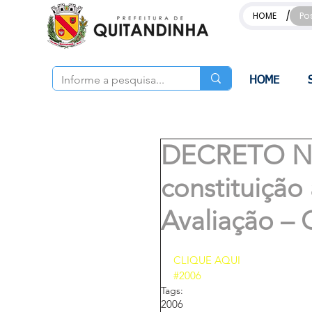
/
HOME
Po
HOME
DECRETO Nº 
constituiçã
Avaliação – 
CLIQUE AQUI 
#2006
Tags:
2006