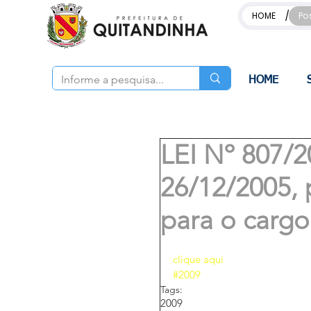
/
HOME
Po
HOME
LEI Nº 807/20
26/12/2005,
para o cargo
clique aqui 
#2009
Tags:
2009