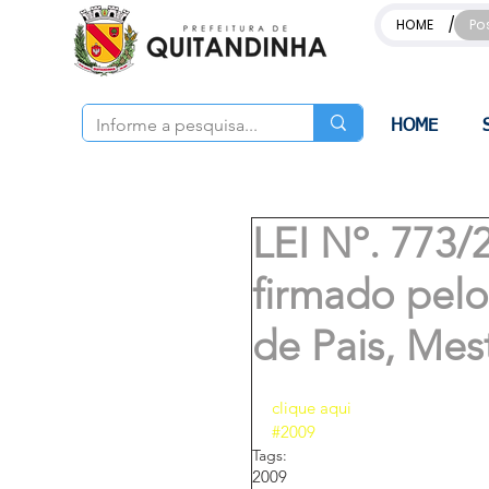
/
HOME
Po
HOME
LEI Nº. 773/
firmado pelo
de Pais, Mes
clique aqui
#2009
Tags:
2009