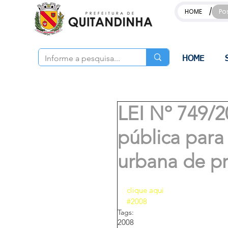
/
HOME
Po
HOME
LEI Nº 749/2
pública para
urbana de p
clique aqui 
#2008
Tags:
2008