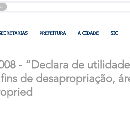
st
SECRETARIAS
PREFEITURA
A CIDADE
SIC
008 - “Declara de utilidade
 fins de desapropriação, ár
ropried