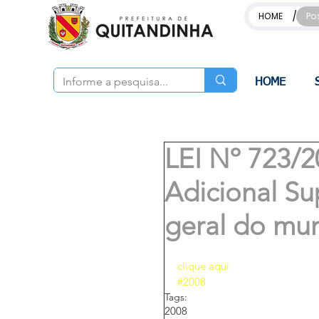
/
HOME
Po
HOME
LEI Nº 723/2
Adicional S
geral do mun
clique aqui 
#2008
Tags:
2008