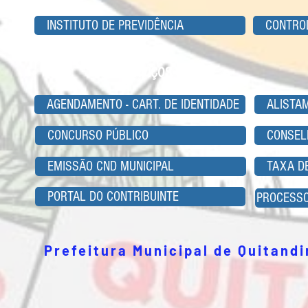
INSTITUTO DE PREVIDÊNCIA
CONTRO
SERVIÇOS ON-LINE
AGENDAMENTO - CART. DE IDENTIDADE
ALISTA
CONCURSO PÚBLICO
CONSEL
EMISSÃO CND MUNICIPAL
TAXA D
PORTAL DO CONTRIBUINTE
PROCESSO
Prefeitura Municipal de Quitand