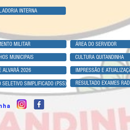
LADORIA INTERNA
MENTO MILITAR
ÁREA DO SERVIDOR
HOS MUNICIPAIS
CULTURA QUITANDINHA
E ALVARÁ 2026
IMPRESSÃO E ATUALIZAÇ
RESULTADO EXAMES RAD
 SELETIVO SIMPLIFICADO (PSS)
inha